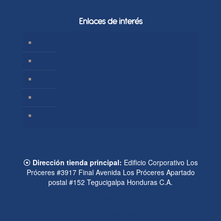
Enlaces de interés
Contáctanos
Medidas
Inspiración
A tu medida
Tiendas
Dirección tienda principal:
Edificio Corporativo Los
Próceres #3917 Final Avenida Los Próceres Apartado
postal #152 Tegucigalpa Honduras C.A.
(504)9472-7204
(504) 2236-9655