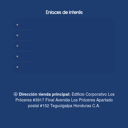
Enlaces de interés
Contáctanos
Medidas
Inspiración
A tu medida
Tiendas
Dirección tienda principal:
Edificio Corporativo Los
Próceres #3917 Final Avenida Los Próceres Apartado
postal #152 Tegucigalpa Honduras C.A.
(504)9472-7204
(504) 2236-9655