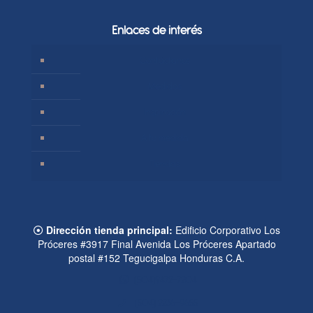
Enlaces de interés
Contáctanos
Medidas
Inspiración
A tu medida
Tiendas
Dirección tienda principal:
Edificio Corporativo Los
Próceres #3917 Final Avenida Los Próceres Apartado
postal #152 Tegucigalpa Honduras C.A.
(504)9472-7204
(504) 2236-9655