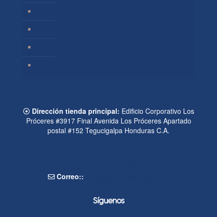
Medidas
Inspiración
A tu medida
Tiendas
Dirección tienda principal:
Edificio Corporativo Los
Próceres #3917 Final Avenida Los Próceres Apartado
postal #152 Tegucigalpa Honduras C.A.
(504)9472-7204
(504) 2236-9655
Correo::
servicioalcliente@cortitelas.com
Síguenos