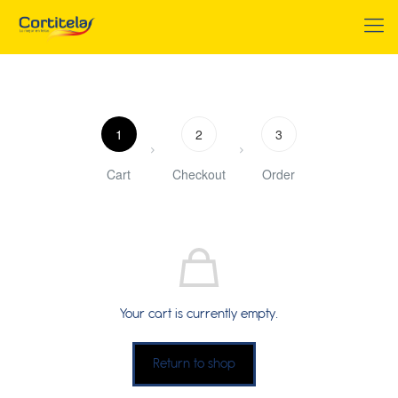
1
2
3
Cart
Checkout
Order
Your cart is currently empty.
Return to shop