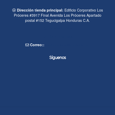
Dirección tienda principal:
Edificio Corporativo Los
Próceres #3917 Final Avenida Los Próceres Apartado
postal #152 Tegucigalpa Honduras C.A.
(504)9472-7204
(504) 2236-9655
Correo::
servicioalcliente@cortitelas.com
Síguenos